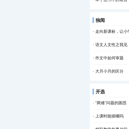
独闻
·
走向新课标，让小学
·
语文人文性之我见
·
作文中如何审题
·
大月小月的区分
开选
·
“两难”问题的困惑
·
上课时能插嘴吗