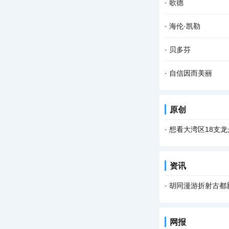
·
歌德
·
海伦·凯勒
·
贝多芬
·
自信因而美丽
原创
·
想看大湾区18支
资讯
·
胡同漫游折射古都
网报