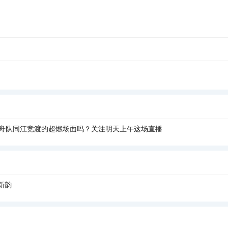
龙舟队同江竞渡的超燃场面吗？关注明天上午这场直播
新韵