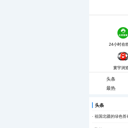
24小时在
寰宇浏
头条
最热
头条
·
祖国北疆的绿色答