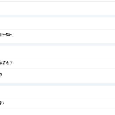
用语50句
该署名了
点
家》