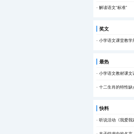
·
解读语文“标准”
奖文
·
小学语文课堂教学
最热
·
小学语文教材课文
·
十二生肖的特性缺
快料
·
听说活动《我爱我
·
丰子恺书中的名言