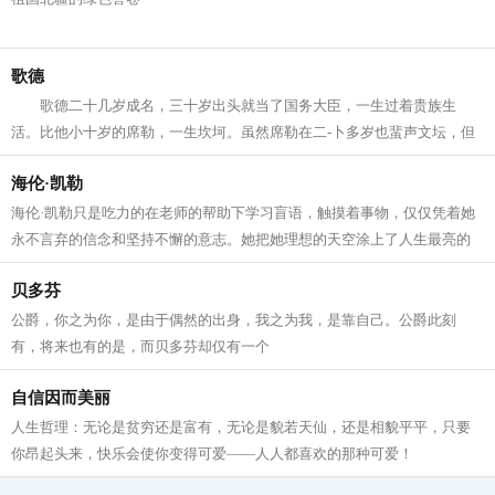
歌德
歌德二十几岁成名，三十岁出头就当了国务大臣，一生过着贵族生
活。比他小十岁的席勒，一生坎坷。虽然席勒在二-卜多岁也蜚声文坛，但
穷困与疾病一直伴随着他。尽管如此，歌德与席勒却保持着真诚的友谊。
海伦·凯勒
席勒的友谊和勤奋使歌德从富贵享乐中惊起，又拿起笔来写作，包括
《浮土德》在内的许多名作的'问世，都与席勒的影响分不开。歌德满怀深
海伦·凯勒只是吃力的在老师的帮助下学习盲语，触摸着事物，仅仅凭着她
情地向席勒说："你给了我第二次青春，使我作为诗人复活了--我早巳不再
永不言弃的信念和坚持不懈的意志。她把她理想的天空涂上了人生最亮的
是诗人。"席勒也在朋友的鼓励下，抱病完成了最后一部伟大作品《威廉，
色彩
贝多芬
退尔》。这部作品的素材，都是歌德提供的。 他们一起出版过《女
神》杂志，合办过文艺刊物《霍伦》，共同出版过诗集《克赛尼恩》。他
公爵，你之为你，是由于偶然的出身，我之为我，是靠自己。公爵此刻
们常常是一个人沟思，起草，另一个人修改润色，然后发表。互助的力
有，将来也有的是，而贝多芬却仅有一个
量，使他们的文艺作品进发出夺自的光辉。 席勒病故后，歌德悲痛万
分，他说： "如今我失去了明友，所以我的存在也丧失了一半"。二十七年
自信因而美丽
后，歌德也完成了尘世的历程，安然长睡在席勒身边。
人生哲理：无论是贫穷还是富有，无论是貌若天仙，还是相貌平平，只要
你昂起头来，快乐会使你变得可爱——人人都喜欢的那种可爱！