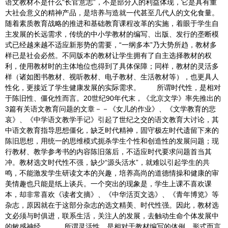
语文教材不是什么“长官意志”，不是部分人的利益体现，它是具有重
大社会意义的精神产品，是培养与造就一代甚至几代人的文化食量。
随着素质教育战略的推进和基础教育课程改革的实施，着眼于学生自
主发展的长远需求，传统的中小学教材的编写、出版、发行的垄断模
式已经越来越不适应新形势的需要，“一纲多本”乃大势所趋，教材多
样已是社会必然。不同版本的教材让学生拥有了自主选择教材的权
利，使用教材时的主体地位也得到了具体保障；同样，教材的灵活多
样（诸如图书教材、视听教材、电子教材、生活教材等），也更具人
性化，更接近了学生健康发展的实际需求。 所谓时代性，是相对
于陈旧性、僵化性而言。20世纪90年代末，《北京文学》率先推出的
3篇有关语文教育问题的文章－－《女儿的作业》、《文学教育的悲
哀》、《中学语文教学手记》引起了世纪之交的语文教育大讨论，其
中语文教育指导思想僵化，缺乏时代精神，固守极左时代遗留下来的
陈旧思想，用统一的思维模式扼杀学生个性和创造性的发展问题；现
行教材、教学参考书的内容陈旧落后，不适应时代要求问题首当其
冲。教材选文时代性不强，缺少“源头活水”，就难以引起学生的共
鸣，不能激发学生研读文本的兴趣，培养高尚的道德情操和健康的审
美情趣也只能是纸上谈兵。一个突出的现象是，学生上课不喜欢课
本，却非常喜欢《读者文摘》、《中华活页文选》、《青年博览》等
杂志，原因就在于这部分杂志的选文精美、时代性强。因此，教材选
文必须与时俱进，联系生活，关注人的发展，去触动生命个体发展中
的敏感神经。 所谓灵活性，是相对于教材编写的体例、形式而言