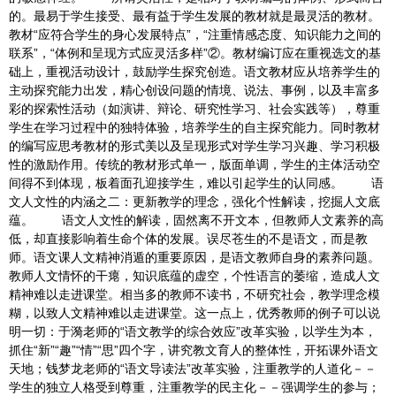
的。最易于学生接受、最有益于学生发展的教材就是最灵活的教材。
教材“应符合学生的身心发展特点”，“注重情感态度、知识能力之间的
联系”，“体例和呈现方式应灵活多样”②。教材编订应在重视选文的基
础上，重视活动设计，鼓励学生探究创造。语文教材应从培养学生的
主动探究能力出发，精心创设问题的情境、说法、事例，以及丰富多
彩的探索性活动（如演讲、辩论、研究性学习、社会实践等），尊重
学生在学习过程中的独特体验，培养学生的自主探究能力。同时教材
的编写应思考教材的形式美以及呈现形式对学生学习兴趣、学习积极
性的激励作用。传统的教材形式单一，版面单调，学生的主体活动空
间得不到体现，板着面孔迎接学生，难以引起学生的认同感。 语
文人文性的内涵之二：更新教学的理念，强化个性解读，挖掘人文底
蕴。 语文人文性的解读，固然离不开文本，但教师人文素养的高
低，却直接影响着生命个体的发展。误尽苍生的不是语文，而是教
师。语文课人文精神消遁的重要原因，是语文教师自身的素养问题。
教师人文情怀的干瘪，知识底蕴的虚空，个性语言的萎缩，造成人文
精神难以走进课堂。相当多的教师不读书，不研究社会，教学理念模
糊，以致人文精神难以走进课堂。这一点上，优秀教师的例子可以说
明一切：于漪老师的“语文教学的综合效应”改革实验，以学生为本，
抓住“新”“趣”“情”“思”四个字，讲究教文育人的整体性，开拓课外语文
天地；钱梦龙老师的“语文导读法”改革实验，注重教学的人道化－－
学生的独立人格受到尊重，注重教学的民主化－－强调学生的参与；