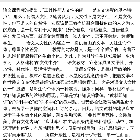
语文课程标准提出，“工具性与人文性的统一，是语文课程的基本特
点”。那么，何谓人文性？笔者认为，人文性不是文学性，不是文化
性，也不是人的自然性，它应该是三者有机融合而折射出的人之为人
的东西，是一切有利于人“健康”（身心健康、情感健康、道德健康
等）发展的东西。就语文教育而言，谈人文性，离不开教材、教师和
学生。 语文人文性的内涵之一：提供自由的文本，关注生命个
体，尊重个性差异。 教育的对象是人，是一个个鲜活的、有着不
同思维和情感特征的生命个体。为此，作为引导学生认知发展、生活
学习、人格建构的“文化中介”－－语文教材，它必须具备文学性、开
放性、时代性、灵活性等特点。 所谓文学性，是相对于政治性、
知识性而言。教材不是道德说教，不是政治观念的诠释，把语文学科
的性质定义在“读经讲经”或“加强政治思想教育”上，这是对语文人文性
的一种践踏，是对生命个体的一种漠视、扼杀；同样，教材也不单是
学科知识体系的浓缩和再现，不单是学科知识的载体。“教材即知
识”的“学科中心”或“学术中心”的教材观，也势必会让教育远离生命个
体，蚕食学生发挥的空间和研讨的余地。因此，语文教材的建设应立
足于学生生命个体的发展，选文生动形象，“要具有典范性，文质兼
美，富有文化内涵”，“应让学生在主动积极的思维和情感活动中，加
深理解和体验，有所感悟和思考，受到情感熏陶，获得思想启迪，享
受审美乐趣”①。 所谓开放性，是相对于保守性、单一性而言。