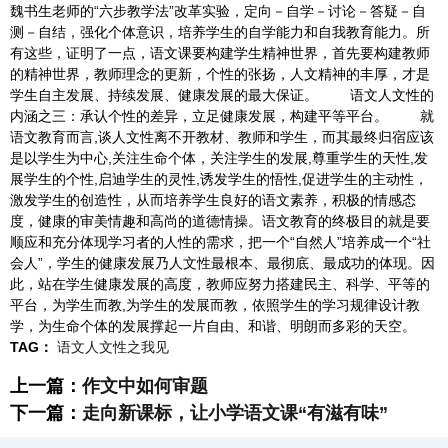
魏书生老师的“六步教学法”改革实验，定向－自学－讨论－答疑－自
测－自结，强化个体意识，培养学生的自学能力和自我教育能力。所
有这些，证明了一点，语文课要构建学生精神世界，首先要构建教师
的精神世界，教师理念的更新，个性的张扬，人文精神的丰厚，才是
学生自主发展、持续发展、健康发展的最大保证。 语文人文性的
内涵之三：承认个性的差异，立足健康发展，构建平等平台。 就
语文教育而言,谈人文性离不开教材、教师和学生，而其最终归宿应该
是以学生为中心,关注生命个体，关注学生的发展,尊重学生的天性,发
展学生的个性,启迪学生的灵性,诱发学生的悟性,促进学生的主动性，
激发学生的创造性，从而培养学生良好的语文素养，积极的情感态
度，健康的审美情趣和高尚的道德情操。语文教育的终极目的就是要
顺应和充分体现学习者的人性的需求，把一个“自然人”培养成一个“社
会人”，学生的健康发展乃人文性最根本、最彻底、最成功的体现。因
此，站在学生健康发展的高度，教师应努力搭建民主、科学、平等的
平台，为学生而教,为学生的发展而教，依照学生的学习规律设计教
学，为生命个体的发展撑起一片自由、和谐、明朗而多彩的天空。
TAG：
语文人文性之我见
上一篇：
作文中如何审题
下一篇：
走向新课标，让小学语文课“有滋有味”