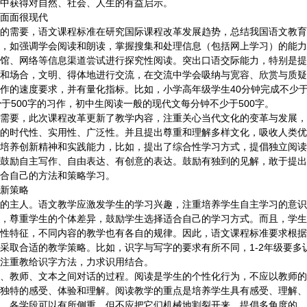
中获得对自然、社会、人生的有益启示。
面面很现代
需要，语文课程标准在研究国际课程改革发展趋势，总结我国语文教育
，如强调学会阅读和朗读，掌握搜集和处理信息（包括网上学习）的能力
馆、网络等信息渠道尝试进行探究性阅读。突出口语交际能力，特别是提
和场合，文明、得体地进行交流，在交流中学会吸纳与宽容、欣赏与质疑
作的速度要求，并有量化指标。比如，小学高年级学生40分钟完成不少于
少于500字的习作，初中生阅读一般的现代文每分钟不少于500字。
要，此次课程改革更新了教学内容，注重关心当代文化的变革与发展，
的时代性、实用性、广泛性。并且提出尊重和理解多样文化，吸收人类优
培养创新精神和实践能力，比如，提出了综合性学习方式，提倡独立阅读
鼓励自主写作、自由表达、有创意的表达。鼓励有独到的见解，敢于提出
合自己的方法和策略学习。
新策略
主人。语文教学应激发学生的学习兴趣，注重培养学生自主学习的意识
，尊重学生的个体差异，鼓励学生选择适合自己的学习方式。而且，学生
性特征，不同内容的教学也有各自的规律。因此，语文课程标准要求根据
采取合适的教学策略。比如，识字与写字的要求有所不同，1-2年级要多
注重教给识字方法，力求识用结合。
教师、文本之间对话的过程。阅读是学生的个性化行为，不应以教师的
独特的感受、体验和理解。阅读教学的重点是培养学生具有感受、理解、
，各学段可以有所侧重，但不应把它们机械地割裂开来。提倡多角度的、