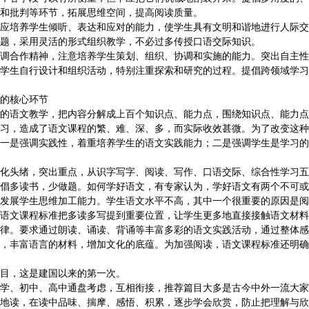
和批判等环节，拓展思维空间，提高阅读质量。
培养学生倾听、表达和应对的能力，使学生具有文明和谐地进行人际交
题，采用灵活的形式组织教学，不必过多传授口语交际知识。
合作精神，注意培养学生策划、组织、协调和实施的能力。突出自主性
学生自行设计和组织活动，特别注重探索和研究的过程。提倡跨领域学习
的核心环节
语文教学，把内容分解成上百个知识点、能力点，围绕知识点、能力点
习，造成了语文课程的繁、难、深、多，而实际收效甚微。为了改变这种
一是强调实践性，着重培养学生的语文实践能力；二是强调学生是学习的
头绪，突出重点，从识字写字、阅读、写作、口语交际、综合性学习五
倡多读书，少做题。如何学好语文，有专家认为，学好语文有两个不可或
发展学生思维加工能力。学生语文水平不高，其中一个很重要的原因是阅
语文课程标准把多读多写提到重要位置，让学生更多地直接接触语文材料
律。要求通过朗读、诵读、背诵等丰富多彩的语文实践活动，通过整体感
，丰富语言的材料，增加文化的底蕴。为加强阅读，语文课程标准还明确
，这是建国以来的第一次。
、初中、高中通盘考虑，互相衔接，推荐篇目大多是古今中外一流大家
地读，在读中品味、揣摩、感悟、积累，逐步学会欣赏，防止把理解与欣