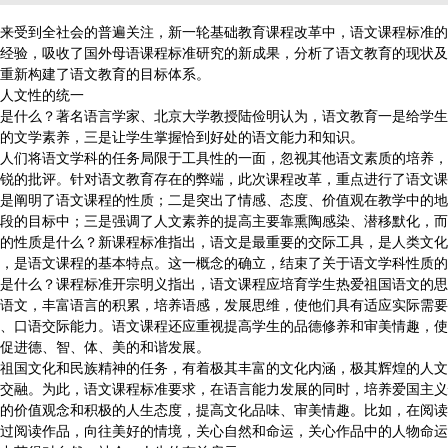
来受到全社会的普遍关注，新一轮基础教育课程改革中，语文课程标准的
经验，吸收了国外母语课程标准研究的新成果，分析了语文教育的现状及
重新构建了语文教育的目标体系。
人文性的统一
什么？著名语言学家、北京大学教授陆俭明认为，语文教育一是给学生
的文学素养，三是让学生掌握恰到好处的语文能力和知识。
们将语文学科的任务局限于工具性的一面，忽视其他语文素质的培养，
锐的批评。针对语文教育存在的弊端，此次课程改革，重点进行了语文课
是阐明了语文课程的性质；二是突出了情感、态度、价值观在教学中的地
段的目标中；三是强调了人文素养的提高主要靠熏陶感染、潜移默化，而
性质是什么？新课程标准指出，语文是最重要的交际工具，是人类文化
，是语文课程的基本特点。这一概念的确立，结束了关于语文学科性质的
什么？课程标准开宗明义指出，语文课程应培育学生热爱祖国语文的思
语文，丰富语言的积累，培养语感，发展思维，使他们具有适应实际需要
、口语交际能力。语文课程还应重视提高学生的品德修养和审美情趣，使
促进德、智、体、美的和谐发展。
国文化和民族精神的任务，有着极其丰富的文化内涵，极其辉煌的人文
交融。为此，语文课程标准要求，在语言能力发展的同时，培养爱国主义
的价值观念和积极的人生态度，提高文化品味、审美情趣。比如，在阅读
过阅读作品，向往美好的情境，关心自然和命运，关心作品中的人物命运