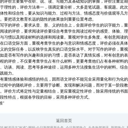
评价主要集中在听、说、读、写能力及基础知识的掌握，评价注重近期
于理性的，评价方法单一，强调定量分析，大多是笔试题、客观题。此次
体性和综合性，要从知识与能力、过程与方法、情感态度与价值观等几方
。要把语文教育长远的隐性的效果放到重要位置考虑。
字的评价，要求从音、形、义的结合上，全面评价学生的识字能力，重
阅读的评价，要求阅读评价要综合考查学生阅读过程中的感受、体验、理
与习惯以及阅读材料的选择和阅读量。重视对学生多角度、有创意阅读的
在口语交际方面，重视考查学生的参与意识和情感态度，评价必须在具体
义的交际任务，以反映学生真实的口语交际水平。对于写作的评价，重视
如是否有写作的兴趣和良好的习惯，是否表达了真情实感，对有创意的表
程的评价，不仅要考查学生占有什么材料，更要考查他们占有各种材料的
、访谈、阅读、思考等多种途径，运用多种方法搜集生活中的材料。综合
践能力。
重情感体验和感悟的特点，因而语文评价不能完全采用量化和行为化的
过程中的随机评价，主要用于诊断、发现和解决问题，而对于某一阶段教
。评价方式将定性与定量相结合，更应重视定性评价，除采用传统的书面
段性特点，根据各学段的目标，采用多种评价方式。
准”
返回首页
026 解读语文“标准”-网报-今日新闻最新头条_今日新闻热点_头条热闻资讯_新闻热点