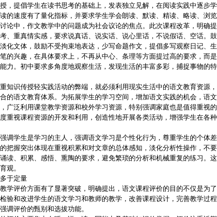
授，提倡学生在读书思考的基础上，发表独立见解，在阅读实践中逐步学
读的速度有了量化指标，并要求学生学会朗读、默读、精读、略读、浏览
论中，作文教学中的问题成为社会议论的焦点。此次课程改革，明确提
考、重真情实感，要求说真话、说实话、说心里话，不说假话、空话。鼓
淡化文体，鼓励不受拘束地表达，少写命题作文，提倡多写观察日记、生
笔的兴趣，在具体要求上，不再从中心、条理等方面提过高的要求，而是
能力。初中要求多角度地观察生活，发现生活的丰富多彩，捕捉事物的特
知识传授轻实践活动的弊端，就必须利用现实生活中的语文教育资源，
合的语文教育体系。为拓展学生的学习空间，增加语文实践的机会，语文
，广泛利用课堂教学资源和校外学习资源，特别强调家庭也是值得重视的
度重视课程资源的开发和利用，创造性地开展各类活动，增强学生在各种
调学生是学习的主人，强调语文学习是个性化行为，尊重学生的个体差
的把握突出体现在重视积累和对文章的总体感知，淡化分析性操作，不要
诵读、积累、感悟、熏陶的要求，避免繁琐的分析和机械重复的练习。这
育观。
多于定量
学评价方面有了显著突破，明确提出，语文课程评价的目的不仅是为了
检验和改进学生的语文学习和教师的教学，改善课程设计，完善教学过程
强调评价的甄别和选拔功能。