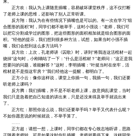
来。
正方欢：我认为上课随意插嘴，容易破坏课堂秩序，这不仅打断
了老师上课的思维，还影响了别人正常听课。
反方翔：我认为在有些情况下插嘴也是可以的。有一次在学习“组
合图形的面积”时，同学们都不敢举手，这时小强说：“老师，我们可
以把它分割成学过的图形，把这些图形的面积相加就是组合图形的面
积。”经他的提示，我们想到很多种方法，试想，如果当时小强不插
嘴，我们会想到这么多方法吗？
反方欣：上次，孔老师讲《囚歌》时，讲到“将我连这活棺材一起
烧掉”这句时，小刚嘀咕了一下：“什么是活棺材？”老师问：“这正是我
想要问的问题，谁能解答？”这时，李明插嘴：“叶挺当时在坐牢，活
棺材是不是指这牢房？”我们经他这一提醒，都明白了。
正方小云：像你这样说，课堂上你插一句，我插一句，我们还要
听老师上课吗？
反方腾：我们插嘴，并不是不听老师上课，故意捣乱课堂，当时
我们只是急着把自己知道的讲出来，只是还没来得及举手就说出来
了。
正方红：那照你这么说，我们还要举手吗？举手又代表什么呢？
不如你愿意说的时候就说，不举手算了。
……
正方超：请想一想，上课时，同学们都在专心致志地听讲，思路
正随着老师转，可是如果这时你乱插嘴，老师就要停下来，这样同学