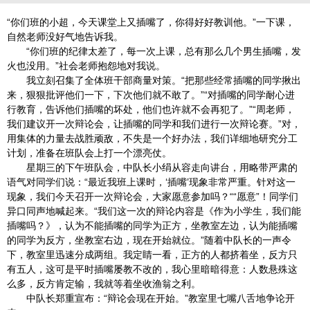
“你们班的小超，今天课堂上又插嘴了，你得好好教训他。”一下课，
自然老师没好气地告诉我。
“你们班的纪律太差了，每一次上课，总有那么几个男生插嘴，发
火也没用。”社会老师抱怨地对我说。
我立刻召集了全体班干部商量对策。“把那些经常插嘴的同学揪出
来，狠狠批评他们一下，下次他们就不敢了。”“对插嘴的同学耐心进
行教育，告诉他们插嘴的坏处，他们也许就不会再犯了。”“周老师，
我们建议开一次辩论会，让插嘴的同学和我们进行一次辩论赛。”对，
用集体的力量去战胜顽敌，不失是一个好办法，我们详细地研究分工
计划，准备在班队会上打一个漂亮仗。
星期三的下午班队会，中队长小绢从容走向讲台，用略带严肃的
语气对同学们说：“最近我班上课时，‘插嘴’现象非常严重。针对这一
现象，我们今天召开一次辩论会，大家愿意参加吗？““愿意”！同学们
异口同声地喊起来。“我们这一次的辩论内容是《作为小学生，我们能
插嘴吗？》，认为不能插嘴的同学为正方，坐教室左边，认为能插嘴
的同学为反方，坐教室右边，现在开始就位。”随着中队长的一声令
下，教室里迅速分成两组。我定睛一看，正方的人都挤着坐，反方只
有五人，这可是平时插嘴屡教不改的，我心里暗暗得意：人数悬殊这
么多，反方肯定输，我就等着坐收渔翁之利。
中队长郑重宣布：“辩论会现在开始。”教室里七嘴八舌地争论开