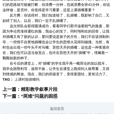
们的思路就可能被打断，你浪费一分钟，也就浪费全班41分钟，你说
这样做，是否对。你觉得是学习重要，还是上课插嘴重要？
反方腾：你说得对，我们知道错了，乱插嘴，既影响了自己，又
妨碍了别人。以后，我们一定不乱插嘴了。
这次班队会获得圆满成功，看着同学们那洋溢着朝气的脸庞，那
因为争论而涨得通红的脸，我会心的笑了。同时翔和欣的回答，让我
对插嘴又有了新的认识，爱问爱说是孩子的天性，我们不应该强制剥
夺，一些情不自禁地插嘴也会让学生的思维火花得到碰撞。当然，有
时也会出现一些牛头不对马嘴、异想天开的插嘴，这也是一种客观存
在，我们也可以适当放宽点，也许在异想天开的“插嘴”中，埋藏着一
颗颗创新的种子。
在今后的课堂上，对“插嘴”的学生我不再一概而论的加以驳斥，
我学会因势利导，放而不纵，让学生在课堂上既得到人格尊重，又得
到情感的释放。现在，我们的班级变了，变得更团结，更有活力了。
TAG：
上课时能插嘴吗
上一篇：
精彩教学叙事片段
下一篇：
“两难”问题的困惑
返回首页