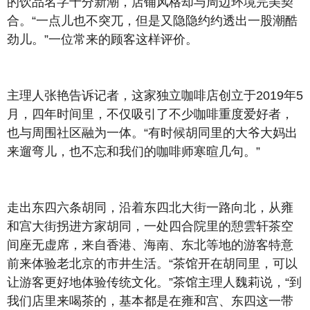
的饮品名字十分新潮，店铺风格却与周边环境完美契
合。“一点儿也不突兀，但是又隐隐约约透出一股潮酷
劲儿。”一位常来的顾客这样评价。
主理人张艳告诉记者，这家独立咖啡店创立于2019年5
月，四年时间里，不仅吸引了不少咖啡重度爱好者，
也与周围社区融为一体。“有时候胡同里的大爷大妈出
来遛弯儿，也不忘和我们的咖啡师寒暄几句。”
走出东四六条胡同，沿着东四北大街一路向北，从雍
和宫大街拐进方家胡同，一处四合院里的憩雲轩茶空
间座无虚席，来自香港、海南、东北等地的游客特意
前来体验老北京的市井生活。“茶馆开在胡同里，可以
让游客更好地体验传统文化。”茶馆主理人魏莉说，“到
我们店里来喝茶的，基本都是在雍和宫、东四这一带