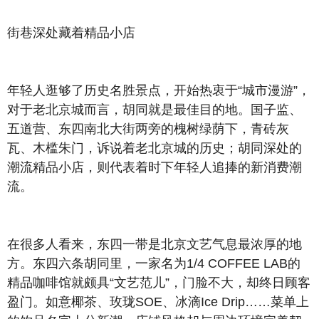
街巷深处藏着精品小店
年轻人逛够了历史名胜景点，开始热衷于“城市漫游”，
对于老北京城而言，胡同就是最佳目的地。国子监、
五道营、东四南北大街两旁的槐树绿荫下，青砖灰
瓦、木槛朱门，诉说着老北京城的历史；胡同深处的
潮流精品小店，则代表着时下年轻人追捧的新消费潮
流。
在很多人看来，东四一带是北京文艺气息最浓厚的地
方。东四六条胡同里，一家名为1/4 COFFEE LAB的
精品咖啡馆就颇具“文艺范儿”，门脸不大，却终日顾客
盈门。如意椰茶、玫珑SOE、冰滴Ice Drip……菜单上