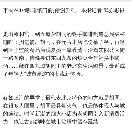
市民在1/4咖啡馆门前拍照打卡。 本报记者 武亦彬摄
走出雍和宫，到五道营胡同的铁手咖啡制造总局买杯
咖啡；拐进箭厂胡同，在元古本店吃份柚子酪，再逛
到国子监的精品店观夏挑一罐香薰；沿着东四北大街
一路向南，傍晚寻进东四九条的炒豆合作社撸串喝
酒……藏在四九城胡同里的老北京生活图景，最近成
了年轻人“城市漫游”的潮流新体验。
犹如上海的弄堂，最代表北京特色的地方就是胡同。
在很多人眼里，胡同最具烟火气，也最能体现人与城
的连结。时尚新潮的烟火小店为老胡同引入新消费活
力，也让古都韵味在城市治理中留存延续。