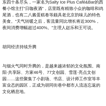
东四十条尽头，一家名为Salty Ice Plus Café&Bar的西
餐小馆主打“日咖夜酒”，店里既有精致小众的咖啡和鸡
尾酒，也有二八酱蛋糕卷等颇具老北京韵味儿的特色
美食。“天气转暖之后，客流量同比增长将近300%，
夜间消费增幅超过400%。”主理人赵乐和王可说。
胡同经济持续升腾
与烟火气同时升腾的，是越来越浓郁的文化氛围。南
阳·共享际、方家46号、77文创园、雪莲·亮点文创
园……这些聚集了小剧场、书店、设计师工作室等丰
富业态的园区，正成为胡同街巷中都市人流连忘返的
文化栖息地。